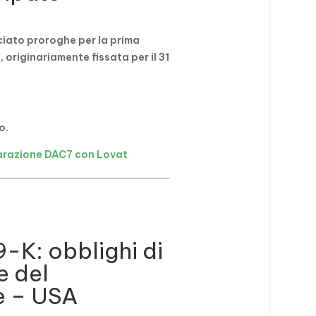
iato proroghe per la prima
originariamente fissata per il 31
o.
iarazione DAC7 con Lovat
-K: obblighi di
e del
e – USA