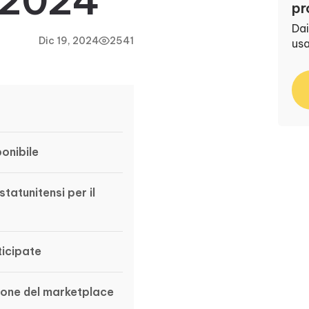
 2024
pr
Dai
Dic 19, 2024
2541
us
ponibile
tatunitensi per il
icipate
ione del marketplace