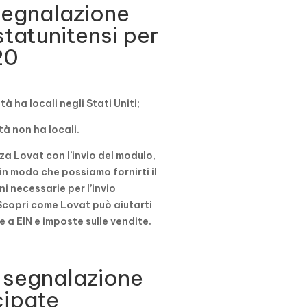
segnalazione
statunitensi per
20
età ha locali negli Stati Uniti;
età non ha locali.
za Lovat con l’invio del modulo,
n modo che possiamo fornirti il ​​
i necessarie per l’invio
copri come Lovat può aiutarti
e a EIN e imposte sulle vendite.
 segnalazione
ipate