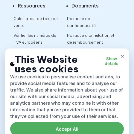
Ressources
Documents
Calculateur de taxe de
Politique de
vente
confidentialité
Vérifier les numéros de
Politique d’annulation et
TVA européens
de remboursement
Calculateur de TVA
Conditions d’utilisation
×
This Website
Show
details
uses cookies
App
We use cookies to personalise content and ads, to
provide social media features and to analyse our
traffic. We also share information about your use of
our site with our social media, advertising and
analytics partners who may combine it with other
information that you’ve provided to them or that
they’ve collected from your use of their services.
Accept All