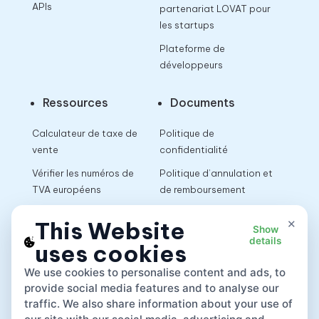
APIs
partenariat LOVAT pour
les startups
Plateforme de
développeurs
Ressources
Documents
Calculateur de taxe de
Politique de
vente
confidentialité
Vérifier les numéros de
Politique d’annulation et
TVA européens
de remboursement
Calculateur de TVA
Conditions d’utilisation
×
This Website
Show
details
uses cookies
App
We use cookies to personalise content and ads, to
provide social media features and to analyse our
traffic. We also share information about your use of