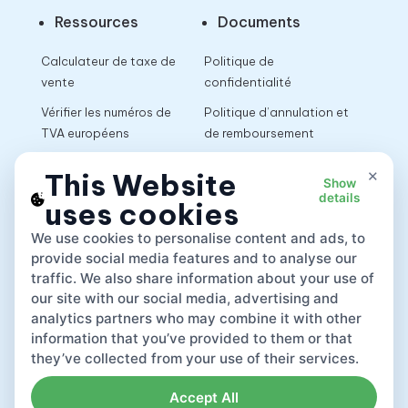
Ressources
Documents
Calculateur de taxe de
Politique de
vente
confidentialité
Vérifier les numéros de
Politique d’annulation et
TVA européens
de remboursement
Calculateur de TVA
Conditions d’utilisation
×
This Website
Show
details
uses cookies
App
We use cookies to personalise content and ads, to
provide social media features and to analyse our
traffic. We also share information about your use of
our site with our social media, advertising and
analytics partners who may combine it with other
information that you’ve provided to them or that
they’ve collected from your use of their services.
Accept All