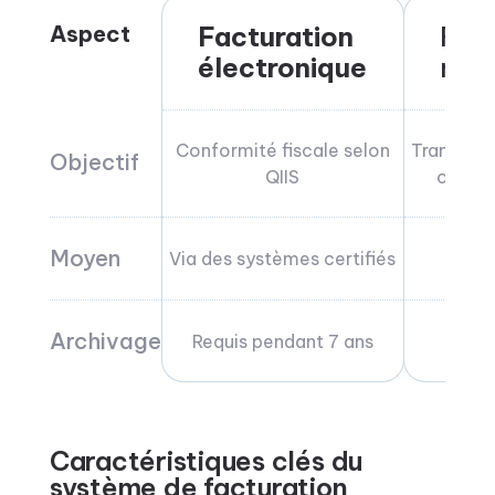
Aspect
Facturation
Fac
électronique
num
Conformité fiscale selon
Transacti
Objectif
QIIS
ou ori
Moyen
Via des systèmes certifiés
No
Archivage
Requis pendant 7 ans
Op
Caractéristiques clés du
système de facturation