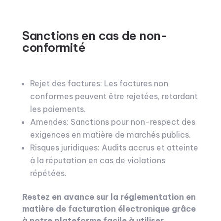
Sanctions en cas de non-
conformité
Rejet des factures: Les factures non
conformes peuvent être rejetées, retardant
les paiements.
Amendes: Sanctions pour non-respect des
exigences en matière de marchés publics.
Risques juridiques: Audits accrus et atteinte
à la réputation en cas de violations
répétées.
Restez en avance sur la réglementation en
matière de facturation électronique grâce
à notre plateforme facile à utiliser.