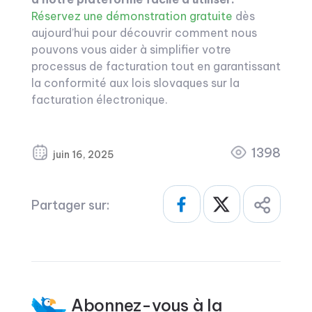
Réservez une démonstration gratuite
dès
aujourd’hui pour découvrir comment nous
pouvons vous aider à simplifier votre
processus de facturation tout en garantissant
la conformité aux lois slovaques sur la
facturation électronique.
1398
juin 16, 2025
Partager sur:
Abonnez-vous à la