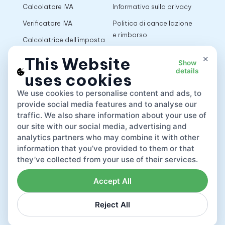
Calcolatore IVA
Informativa sulla privacy
Verificatore IVA
Politica di cancellazione
e rimborso
Calcolatrice dell’imposta
sulle vendite
Termini di utilizzo
×
This Website
Show
details
uses cookies
App
We use cookies to personalise content and ads, to
provide social media features and to analyse our
traffic. We also share information about your use of
our site with our social media, advertising and
analytics partners who may combine it with other
information that you’ve provided to them or that
they’ve collected from your use of their services.
Accept All
Reject All
Lovat compliance LTD © 2026