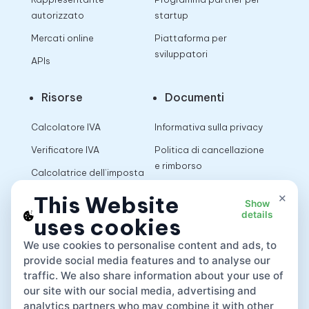
autorizzato
startup
Mercati online
Piattaforma per
sviluppatori
APIs
Risorse
Documenti
Calcolatore IVA
Informativa sulla privacy
Verificatore IVA
Politica di cancellazione
e rimborso
Calcolatrice dell’imposta
sulle vendite
Termini di utilizzo
×
This Website
Show
details
uses cookies
App
We use cookies to personalise content and ads, to
provide social media features and to analyse our
traffic. We also share information about your use of
our site with our social media, advertising and
analytics partners who may combine it with other