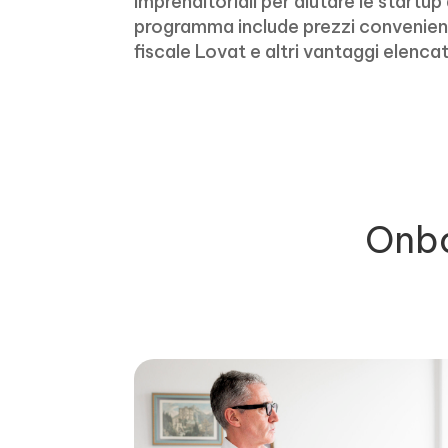
imprenditoriali per aiutare le startup a
programma include prezzi convenienti
fiscale Lovat e altri vantaggi elencat
Onb