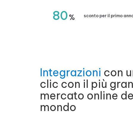
80
%
sconto per il primo ann
Integrazioni
con u
clic con il più gra
mercato online de
mondo