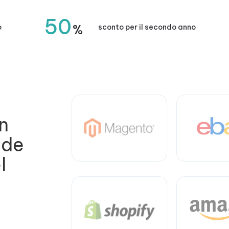
50
%
o
sconto per il secondo anno
n
nde
l