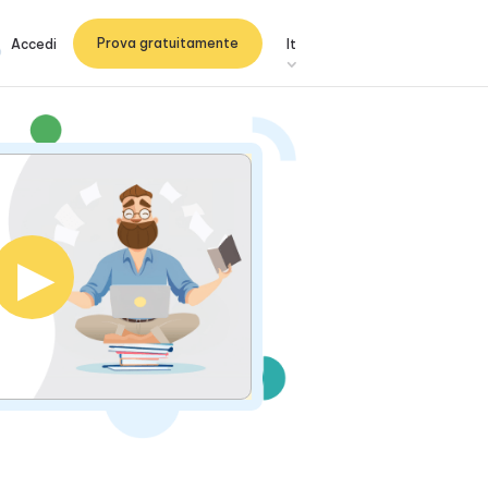
Prova gratuitamente
Accedi
It
▶