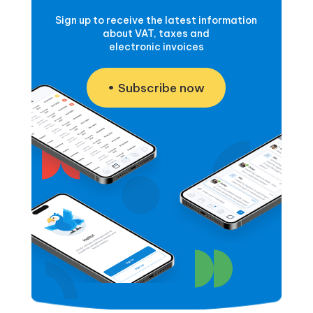
Sign up to receive the latest information
about VAT, taxes and
electronic invoices
Subscribe now