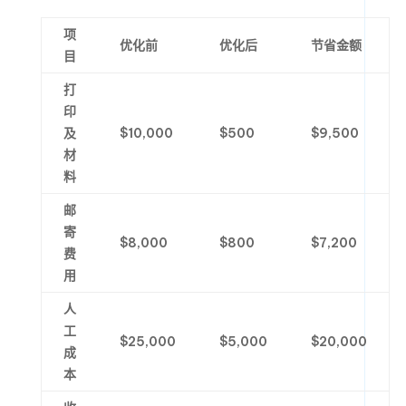
项
优化前
优化后
节省金额
目
打
印
及
$10,000
$500
$9,500
材
料
邮
寄
$8,000
$800
$7,200
费
用
人
工
$25,000
$5,000
$20,000
成
本