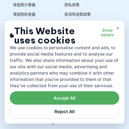
增值税计算器
隐私政策
增值税检查器
取消和退款政策
销售税计算器
使用条款
×
This Website
Show
details
uses cookies
App
We use cookies to personalise content and ads, to
provide social media features and to analyse our
traffic. We also share information about your use of
our site with our social media, advertising and
analytics partners who may combine it with other
information that you’ve provided to them or that
they’ve collected from your use of their services.
Accept All
Reject All
Lovat compliance LTD © 2026