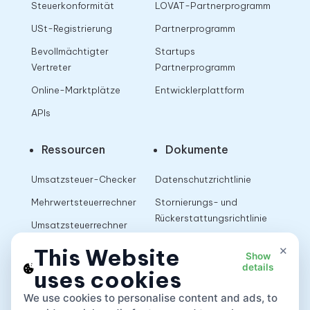
Steuerkonformität
LOVAT-Partnerprogramm
USt-Registrierung
Partnerprogramm
Bevollmächtigter
Startups
Vertreter
Partnerprogramm
Online-Marktplätze
Entwicklerplattform
APIs
Ressourcen
Dokumente
Umsatzsteuer-Checker
Datenschutzrichtlinie
Mehrwertsteuerrechner
Stornierungs- und
Rückerstattungsrichtlinie
Umsatzsteuerrechner
Nutzungsbedingungen
×
This Website
Show
details
uses cookies
App
We use cookies to personalise content and ads, to