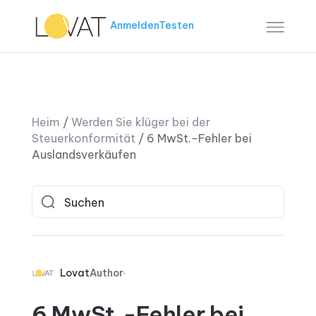
Anmelden
Testen
Heim
/
Werden Sie klüger bei der
Steuerkonformität
/
6 MwSt.-Fehler bei
Auslandsverkäufen
Lovat
Author
6 MwSt.-Fehler bei