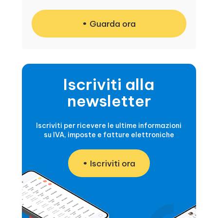
Guarda ora
Iscriviti alla
newsletter
Iscriviti per ricevere le ultime informazioni
su IVA, imposte e fatture elettroniche
Iscriviti ora