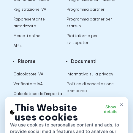
Registrazione IVA
Programma partner
Rappresentante
Programma partner per
autorizzato
startup
Mercati online
Piattaforma per
sviluppatori
APIs
Risorse
Documenti
Calcolatore IVA
Informativa sulla privacy
Verificatore IVA
Politica di cancellazione
e rimborso
Calcolatrice dell’imposta
sulle vendite
Termini di utilizzo
×
This Website
Show
details
uses cookies
App
We use cookies to personalise content and ads, to
provide social media features and to analyse our