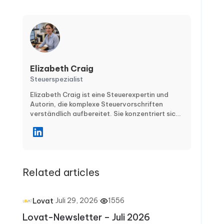
Elizabeth Craig
Steuerspezialist
Elizabeth Craig ist eine Steuerexpertin und
Autorin, die komplexe Steuervorschriften
verständlich aufbereitet. Sie konzentriert sich
auf praxisnahe, alltagstaugliche
Empfehlungen für Privatpersonen und
Unternehmen – zu Themen wie Steuerplanung,
Compliance, Abzügen und Steuergutschriften
sowie wichtigen Abgabefristen. Mit klaren
Related articles
Schritt-für-Schritt-Artikeln hilft Elizabeth
ihren Leserinnen und Lesern, häufige Fehler zu
vermeiden, in der Steuersaison sicher zu
bleiben und das ganze Jahr über klügere
·
Juli 29, 2026
·
1556
Lovat
finanzielle Entscheidungen zu treffen.
Lovat-Newsletter – Juli 2026