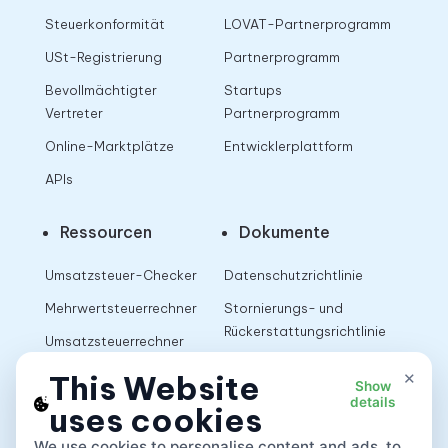
Steuerkonformität
LOVAT-Partnerprogramm
USt-Registrierung
Partnerprogramm
Bevollmächtigter
Startups
Vertreter
Partnerprogramm
Online-Marktplätze
Entwicklerplattform
APIs
Ressourcen
Dokumente
Umsatzsteuer-Checker
Datenschutzrichtlinie
Mehrwertsteuerrechner
Stornierungs- und
Rückerstattungsrichtlinie
Umsatzsteuerrechner
Nutzungsbedingungen
×
This Website
Show
details
uses cookies
App
We use cookies to personalise content and ads, to