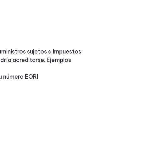
 suministros sujetos a impuestos
odría acreditarse. Ejemplos
u número EORI;