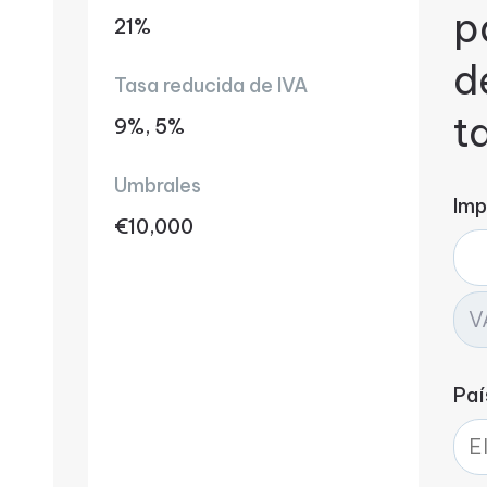
p
21%
d
Tasa reducida de IVA
t
9%, 5%
Umbrales
Imp
€10,000
Paí