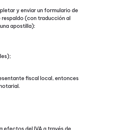
pletar y enviar un formulario de
e respaldo (con traducción al
una apostilla):
les);
esentante fiscal local, entonces
notarial.
a efectos del IVA a través de