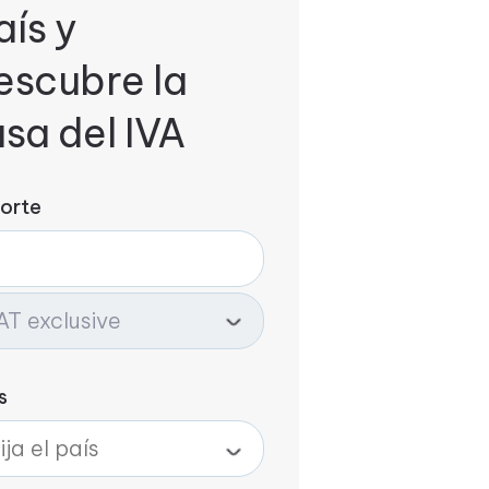
aís y
escubre la
asa del IVA
orte
s