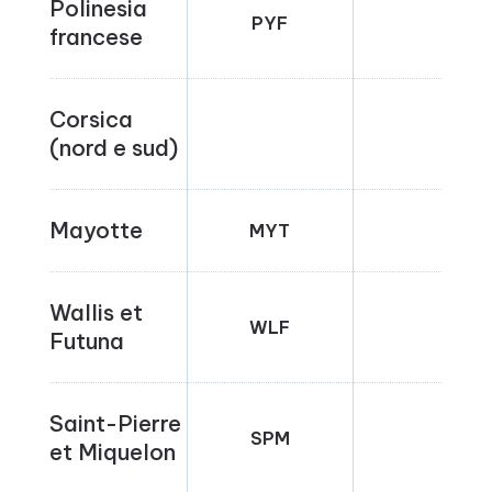
Polinesia
PYF
FR-
francese
Corsica
FR-
(nord e sud)
Mayotte
MYT
FR-
Wallis et
WLF
FR-
Futuna
Saint-Pierre
SPM
FR-
et Miquelon