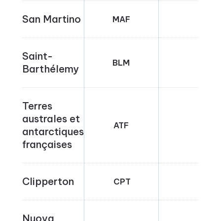
San Martino
MAF
FR-
Saint-
BLM
FR-
Barthélemy
Terres
australes et
ATF
FR-
antarctiques
françaises
Clipperton
CPT
FR-
Nuova