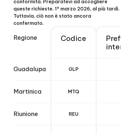
conformità. Preparatevi ad accogliere
queste richieste. 1° marzo 2026, al più tardi.
Tuttavia, ciò non è stato ancora
confermato.
Regione
Codice
Prefisso
interna
Guadalupa
GLP
FR-
Martinica
MTQ
FR-
Riunione
REU
FR-