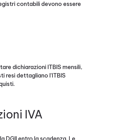
egistri contabili devono essere
are dichiarazioni ITBIS mensili,
i resi dettagliano l’ITBIS
uisti.
ioni IVA
la DGII entro la scadenza. Le