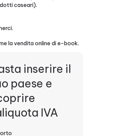
odotti caseari).
merci.
ome la vendita online di e-book.
asta inserire il
uo paese e
coprire
'aliquota IVA
orto