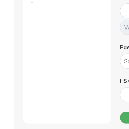
-
Pa
HS