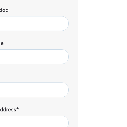
dad
le
address*