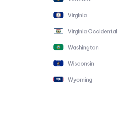
Virginia
Virginia Occidental
Washington
Wisconsin
Wyoming