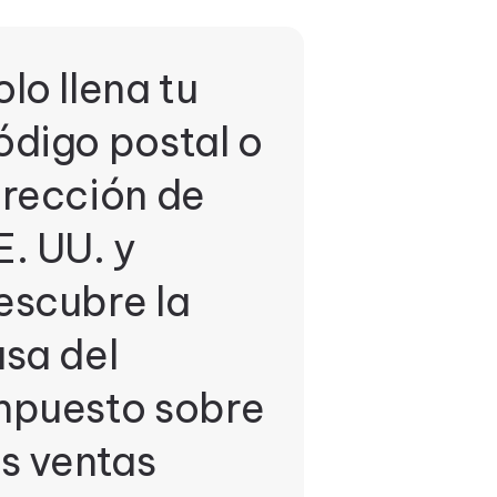
olo llena tu
ódigo postal o
irección de
E. UU. y
escubre la
asa del
mpuesto sobre
as ventas