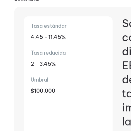
S
Tasa estándar
c
4.45 - 11.45%
d
Tasa reducida
E
2 - 3.45%
d
Umbral
t
$100,000
i
l