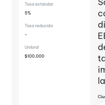
S
Tasa estándar
c
5%
d
Tasa reducida
E
-
d
Umbral
t
$100,000
i
l
Ciu