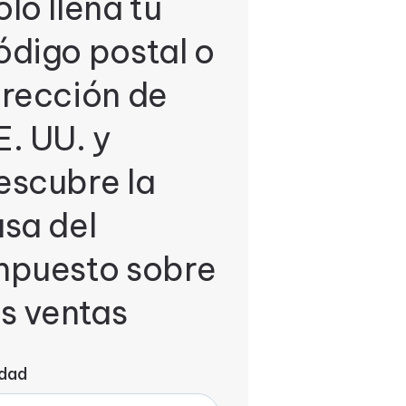
olo llena tu
ódigo postal o
irección de
E. UU. y
escubre la
asa del
mpuesto sobre
as ventas
dad