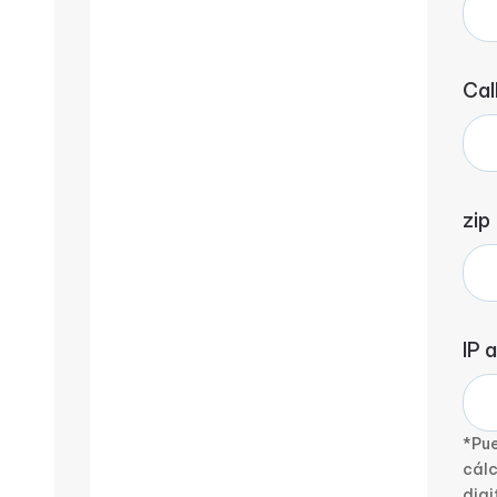
Cal
zip
IP 
*Pue
cálc
digi