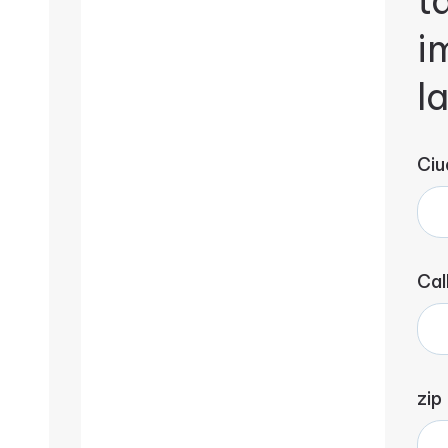
t
i
l
Ciu
Cal
zip