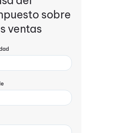
asa del
mpuesto sobre
as ventas
dad
le