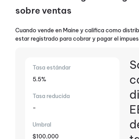
sobre ventas
Cuando vende en Maine y califica como distribu
estar registrado para cobrar y pagar el impue
S
Tasa estándar
c
5.5%
d
Tasa reducida
E
-
d
Umbral
$100,000