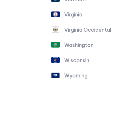
Virginia
Virginia Occidental
Washington
Wisconsin
Wyoming