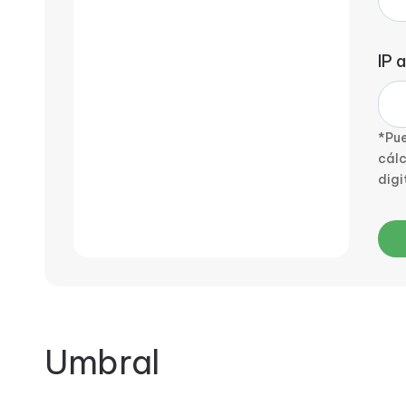
IP 
*Pue
cálc
digi
Umbral