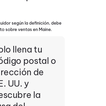
idor según la definición, debe
sto sobre ventas en Maine.
olo llena tu
ódigo postal o
irección de
E. UU. y
escubre la