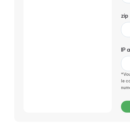
zip
IP 
*Vou
le c
num