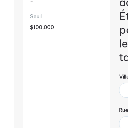
a
-
É
Seuil
p
$100,000
l
t
Vill
Ru