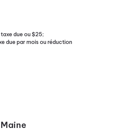
a taxe due ou $25;
axe due par mois ou réduction
u Maine