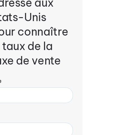
dresse aux
tats-Unis
our connaître
e taux de la
axe de vente
e
e