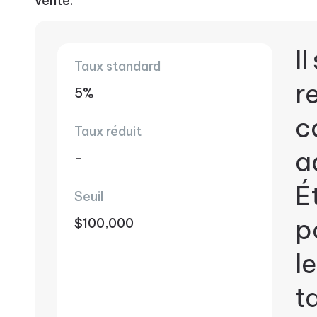
vente.
Il
Taux standard
r
5%
c
Taux réduit
a
-
É
Seuil
p
$100,000
l
t