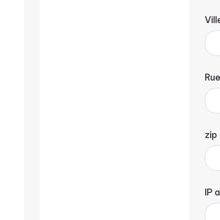
Vill
Ru
zip
IP 