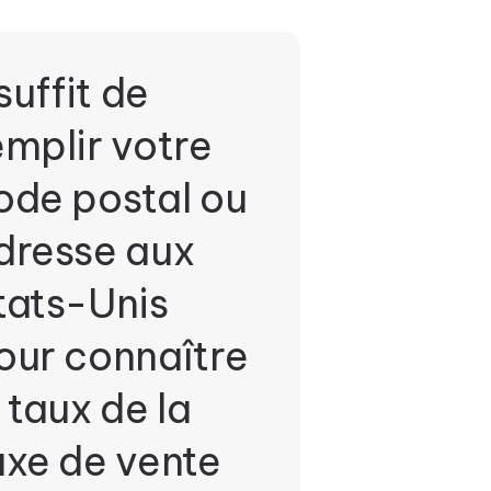
 suffit de
emplir votre
ode postal ou
dresse aux
tats-Unis
our connaître
e taux de la
axe de vente