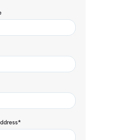
e
e
address*