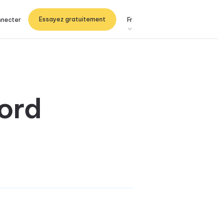
Essayez gratuitement
nnecter
Fr
ord