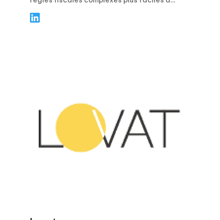
règles fiscales complexes plus faciles à
comprendre. Elle se concentre sur des
conseils pratiques et concrets pour les
particuliers et les entreprises, en couvrant
des sujets tels que la planification fiscale, la
conformité, les déductions et crédits, ainsi
que les principales échéances de
déclaration. Grâce à des articles clairs,
étape par étape, Elizabeth aide les lecteurs
à éviter les erreurs courantes, à rester
confiants pendant la saison fiscale et à
prendre des décisions financières plus
avisées tout au long de l’année