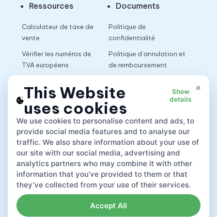
Ressources
Documents
Calculateur de taxe de
Politique de
vente
confidentialité
Vérifier les numéros de
Politique d’annulation et
TVA européens
de remboursement
Calculateur de TVA
Conditions d’utilisation
×
This Website
Show
details
uses cookies
App
We use cookies to personalise content and ads, to
provide social media features and to analyse our
traffic. We also share information about your use of
our site with our social media, advertising and
analytics partners who may combine it with other
information that you’ve provided to them or that
they’ve collected from your use of their services.
Accept All