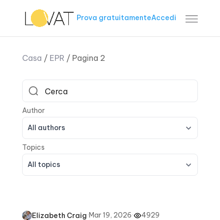
Prova gratuitamente
Accedi
Casa
/
EPR
/
Pagina 2
All authors
All topics
·
Mar 19, 2026
·
4929
Elizabeth Craig