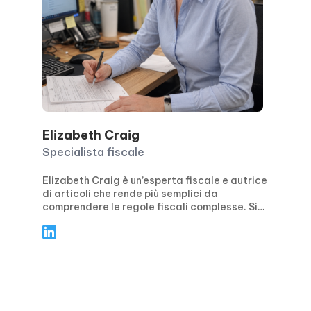
Elizabeth Craig
Specialista fiscale
Elizabeth Craig è un’esperta fiscale e autrice
di articoli che rende più semplici da
comprendere le regole fiscali complesse. Si
concentra su indicazioni pratiche e concrete
per privati e aziende, trattando temi come la
pianificazione fiscale, la conformità, le
detrazioni e i crediti d’imposta, oltre alle
principali scadenze di presentazione.
Attraverso articoli chiari e guidati passo
dopo passo, Elizabeth aiuta i lettori a evitare