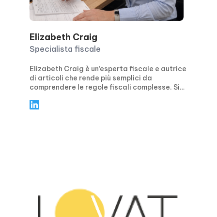
Elizabeth Craig
Specialista fiscale
Elizabeth Craig è un’esperta fiscale e autrice
di articoli che rende più semplici da
comprendere le regole fiscali complesse. Si
concentra su indicazioni pratiche e concrete
per privati e aziende, trattando temi come la
pianificazione fiscale, la conformità, le
detrazioni e i crediti d’imposta, oltre alle
principali scadenze di presentazione.
Attraverso articoli chiari e guidati passo
dopo passo, Elizabeth aiuta i lettori a evitare
gli errori più comuni, a sentirsi sicuri durante
la stagione fiscale e a prendere decisioni
finanziarie più intelligenti durante tutto
l’anno.