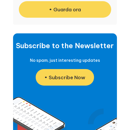
Guarda ora
Subscribe to the Newsletter
No spam, just interesting updates
Subscribe Now