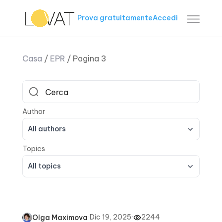
Prova gratuitamente
Accedi
Casa
/
EPR
/
Pagina 3
All authors
All topics
·
Dic 19, 2025
·
2244
Olga Maximova