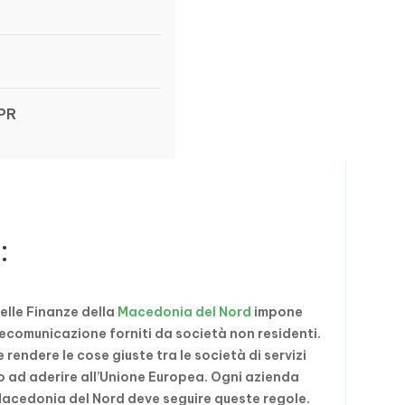
EPR
:
delle Finanze della
Macedonia del Nord
impone
telecomunicazione forniti da società non residenti.
endere le cose giuste tra le società di servizi
do ad aderire all’Unione Europea. Ogni azienda
a Macedonia del Nord deve seguire queste regole.