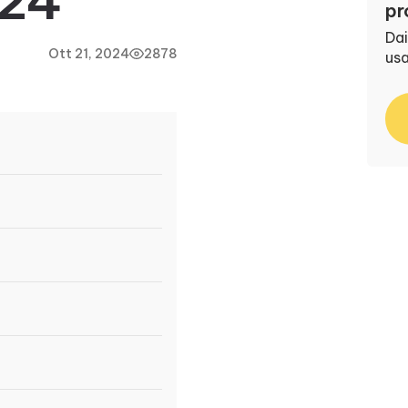
024
pr
Dai
Ott 21, 2024
2878
us