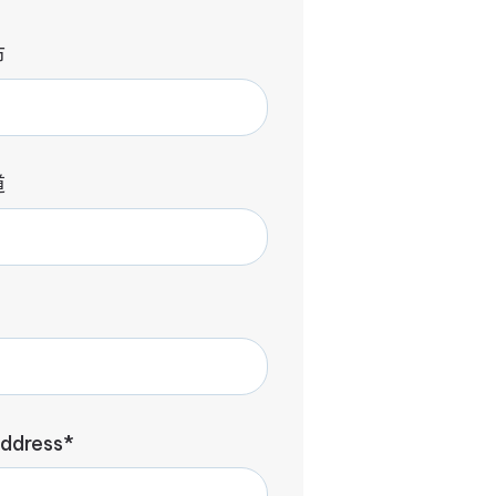
市
道
address*