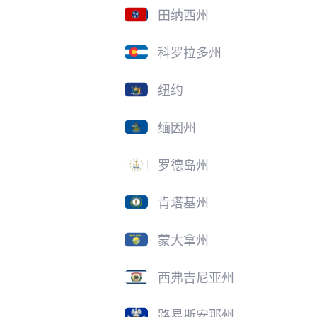
田纳西州
科罗拉多州
纽约
缅因州
罗德岛州
肯塔基州
蒙大拿州
西弗吉尼亚州
路易斯安那州