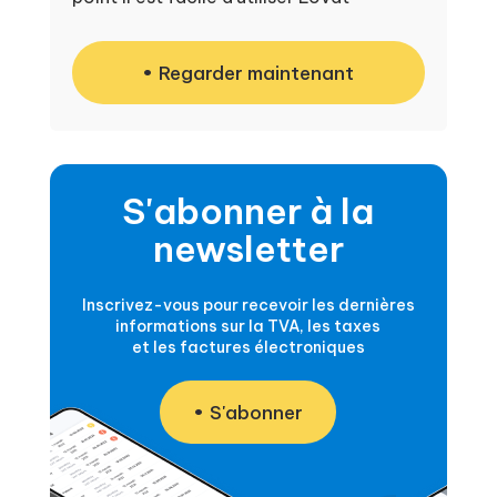
Regarder maintenant
S'abonner à la
newsletter
Inscrivez-vous pour recevoir les dernières
informations sur la TVA, les taxes
et les factures électroniques
S'abonner