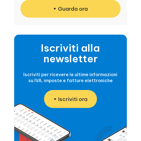
Guarda ora
Iscriviti alla
newsletter
Iscriviti per ricevere le ultime informazioni
su IVA, imposte e fatture elettroniche
Iscriviti ora