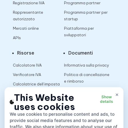
Registrazione IVA
Programma partner
Rappresentante
Programma partner per
autorizzato
startup
Mercati online
Piattaforma per
sviluppatori
APIs
Risorse
Documenti
Calcolatore IVA
Informativa sulla privacy
Verificatore IVA
Politica di cancellazione
e rimborso
Calcolatrice dell’imposta
sulle vendite
Termini di utilizzo
×
This Website
Show
details
uses cookies
App
We use cookies to personalise content and ads, to
provide social media features and to analyse our
traffic. We also share information about your use of