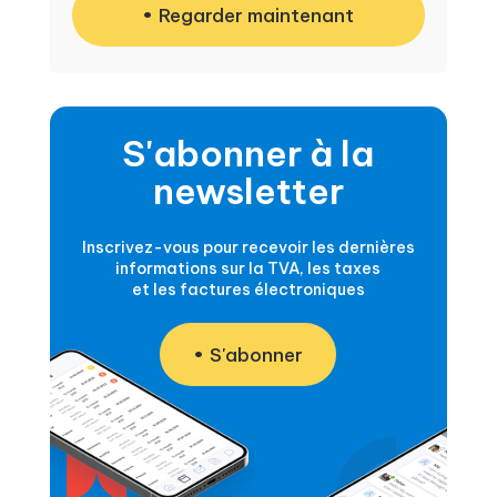
Regarder maintenant
S'abonner à la
newsletter
Inscrivez-vous pour recevoir les dernières
informations sur la TVA, les taxes
et les factures électroniques
S'abonner