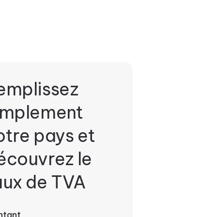
emplissez
implement
otre pays et
écouvrez le
aux de TVA
ntant