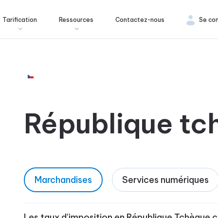
Tarification
Ressources
Contactez-nous
Se co
République tc
Marchandises
Services numériques
Les taux d’imposition en République Tchèque c