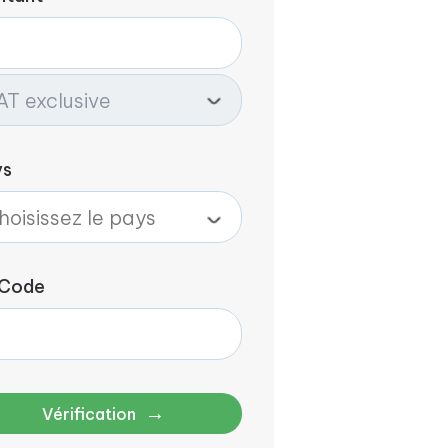
ys
 Code
→
Vérification