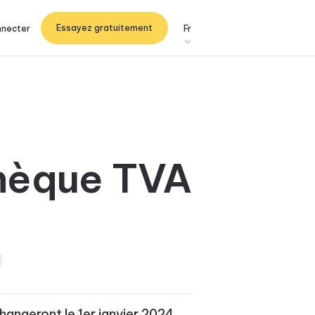
Essayez gratuitement
nnecter
Fr
hèque TVA
hangeront le 1er janvier 2024.