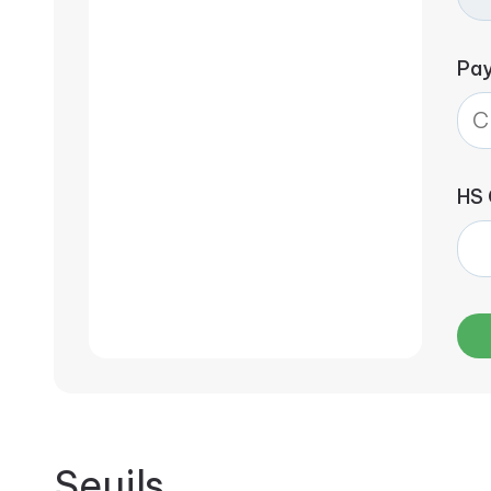
Pa
HS
Seuils