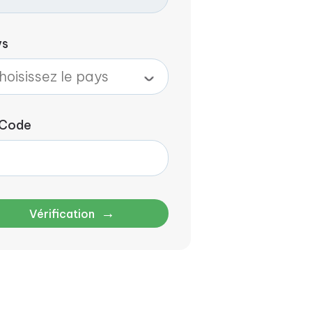
ys
 Code
→
Vérification