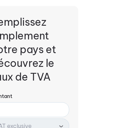
emplissez
implement
otre pays et
écouvrez le
aux de TVA
ntant