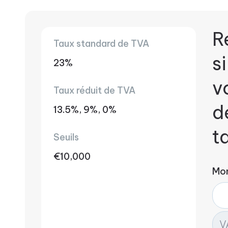
R
Taux standard de TVA
s
23%
v
Taux réduit de TVA
d
13.5%, 9%, 0%
t
Seuils
€10,000
Mo