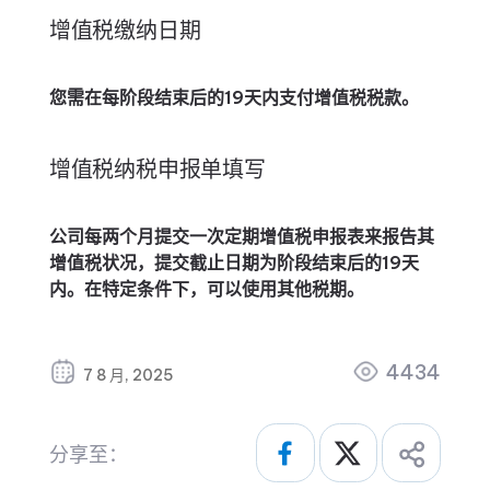
增值税缴纳日期
您需在每阶段结束后的19天内支付增值税税款。
增值税纳税申报单填写
公司每两个月提交一次定期增值税申报表来报告其
增值税状况，提交截止日期为阶段结束后的19天
内。在特定条件下，可以使用其他税期。
4434
7 8 月, 2025
分享至：