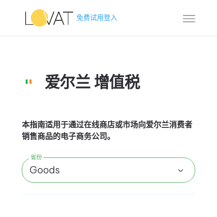
免费试用
登入
爱尔兰 增值税
本指南适用于通过在线商店或市场向爱尔兰消费者
销售商品的电子商务公司。
省份
Goods