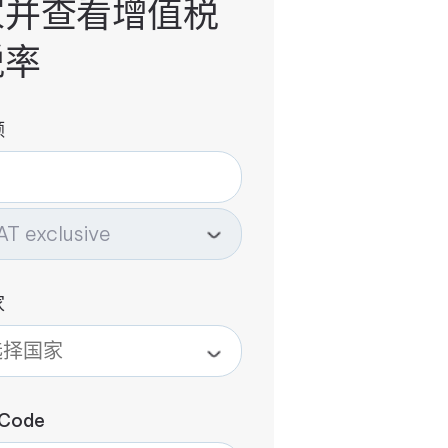
家并查看增值税
税率
额
家
 Code