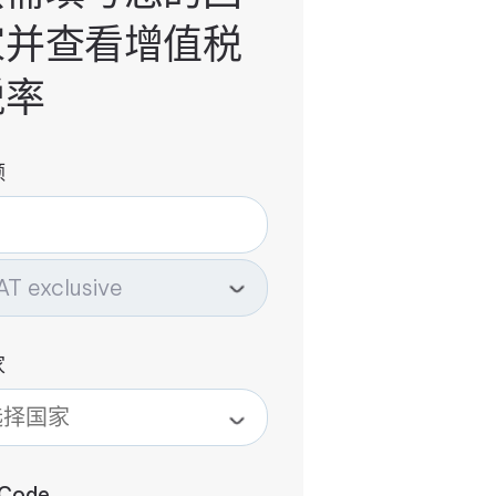
家并查看增值税
税率
额
家
 Code