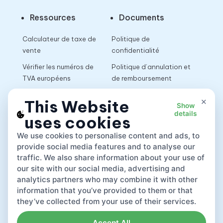
Ressources
Documents
Calculateur de taxe de
Politique de
vente
confidentialité
Vérifier les numéros de
Politique d’annulation et
TVA européens
de remboursement
Calculateur de TVA
Conditions d’utilisation
×
This Website
Show
details
uses cookies
App
We use cookies to personalise content and ads, to
provide social media features and to analyse our
traffic. We also share information about your use of
our site with our social media, advertising and
analytics partners who may combine it with other
information that you’ve provided to them or that
they’ve collected from your use of their services.
Accept All