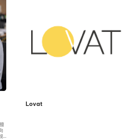
Lovat
，擅
向
规