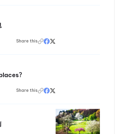
息
Share this
laces？
Share this
南