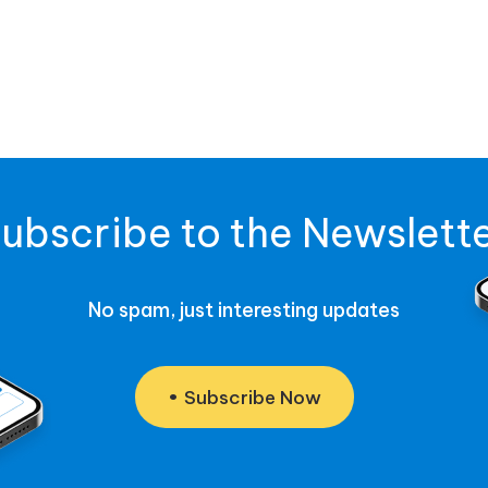
日
帮
全
ubscribe to the Newslett
No spam, just interesting updates
Subscribe Now