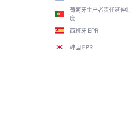
葡萄牙生产者责任延伸制
度
西班牙 EPR
韩国 EPR