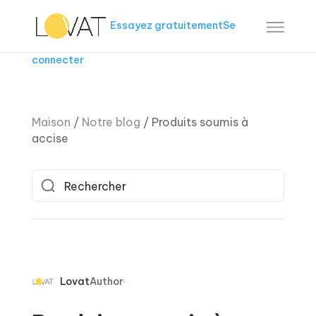
Essayez gratuitement
Se
connecter
Maison
/
Notre blog
/
Produits soumis à
accise
Lovat
Author