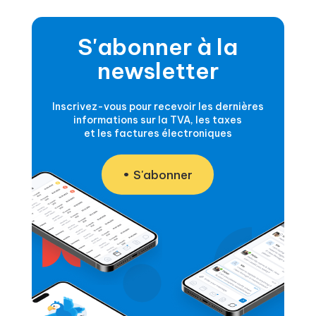
S'abonner à la
newsletter
Inscrivez-vous pour recevoir les dernières
informations sur la TVA, les taxes
et les factures électroniques
S'abonner