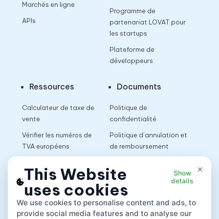
Marchés en ligne
Programme de
APIs
partenariat LOVAT pour
les startups
Plateforme de
développeurs
Ressources
Documents
Calculateur de taxe de
Politique de
vente
confidentialité
Vérifier les numéros de
Politique d’annulation et
TVA européens
de remboursement
Calculateur de TVA
Conditions d’utilisation
×
This Website
Show
details
uses cookies
App
We use cookies to personalise content and ads, to
provide social media features and to analyse our