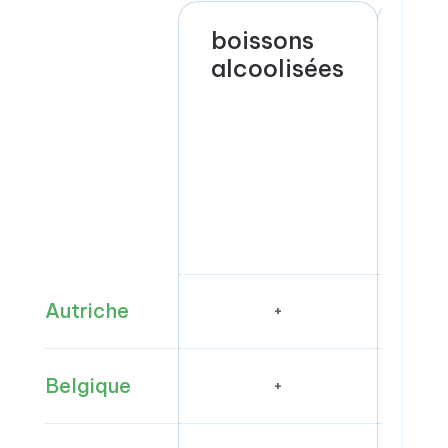
boissons
pro
alcoolisées
pét
Autriche
+
Belgique
+