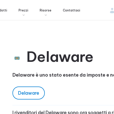
dotti
Prezzi
Risorse
Contattaci
Delaware
Delaware è uno stato esente da imposte e no
Delaware
I rivenditori del Delaware sono ora soggetti a r