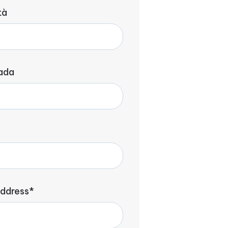
tà
ada
address*