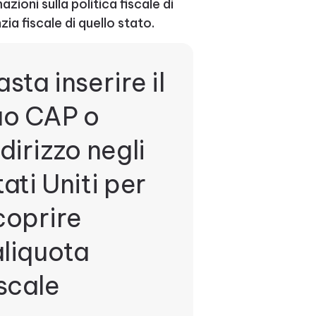
zioni sulla politica fiscale di
zia fiscale di quello stato.
asta inserire il
uo CAP o
ndirizzo negli
tati Uniti per
coprire
'aliquota
iscale