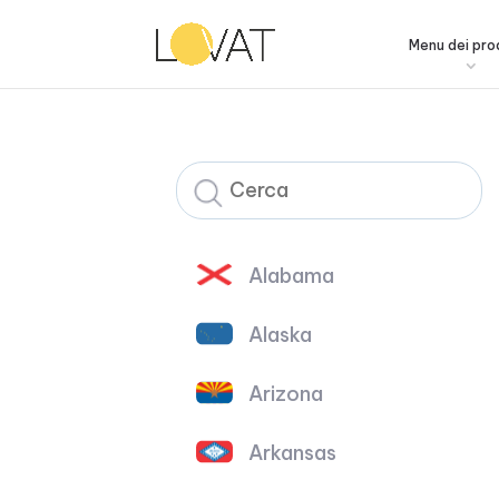
Menu dei pro
Alabama
Alaska
Arizona
Arkansas