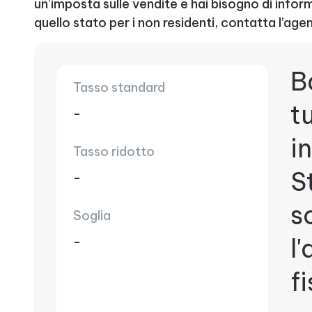
un’imposta sulle vendite e hai bisogno di informa
quello stato per i non residenti, contatta l’agen
B
Tasso standard
t
-
i
Tasso ridotto
S
-
s
Soglia
l
-
f