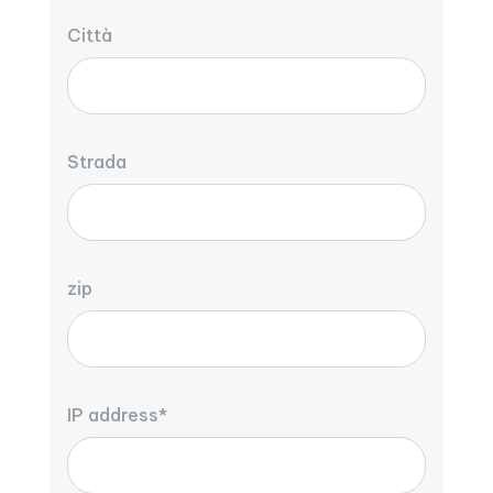
Città
Strada
zip
IP address*