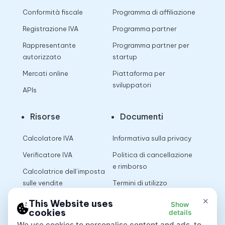
Conformità fiscale
Programma di affiliazione
Registrazione IVA
Programma partner
Rappresentante
Programma partner per
autorizzato
startup
Mercati online
Piattaforma per
sviluppatori
APIs
Risorse
Documenti
Calcolatore IVA
Informativa sulla privacy
Verificatore IVA
Politica di cancellazione
e rimborso
Calcolatrice dell’imposta
sulle vendite
Termini di utilizzo
×
This Website uses
Show
cookies
details
App
We use cookies to personalise content and ads, to