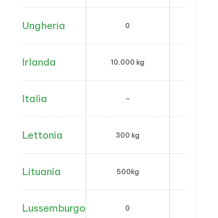
Ungheria
0
0
Irlanda
10.000 kg
1 milione
Italia
–
200.00
Lettonia
300 kg
–
Lituania
500kg
–
Lussemburgo
0
0