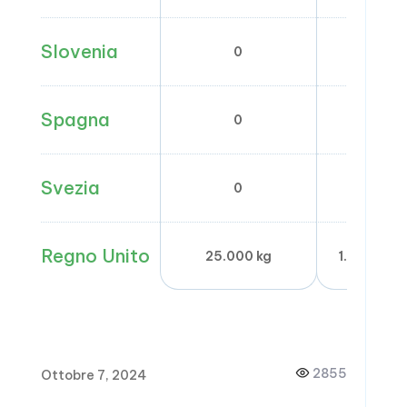
Slovenia
0
0
Spagna
0
0
Svezia
0
0
Regno Unito
25.000 kg
1.616 milio
2855
Ottobre 7, 2024