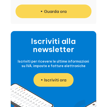
Guarda ora
Iscriviti alla
newsletter
Iscriviti per ricevere le ultime informazioni
su IVA, imposte e fatture elettroniche
Iscriviti ora