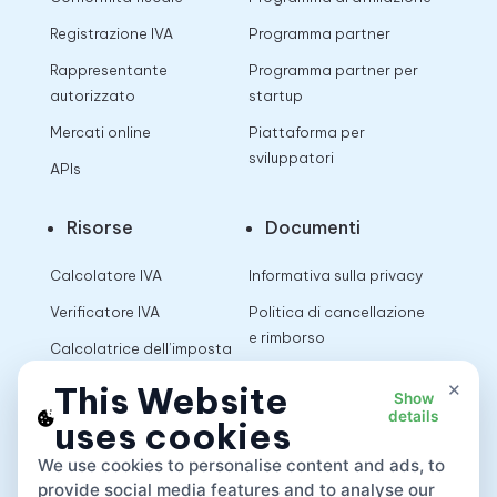
Registrazione IVA
Programma partner
Rappresentante
Programma partner per
autorizzato
startup
Mercati online
Piattaforma per
sviluppatori
APIs
Risorse
Documenti
Calcolatore IVA
Informativa sulla privacy
Verificatore IVA
Politica di cancellazione
e rimborso
Calcolatrice dell’imposta
sulle vendite
Termini di utilizzo
×
This Website
Show
details
uses cookies
App
We use cookies to personalise content and ads, to
provide social media features and to analyse our