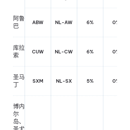
阿鲁
ABW
NL-AW
6%
0%
巴
库拉
CUW
NL-CW
6%
0%
索
圣马
SXM
NL-SX
5%
0%
丁
博内
尔
岛、
圣尤