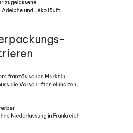
er zugelassene
Adelphe und Léko läuft.
 Verpackungs-
trieren
em französischen Markt in
ss die Vorschriften einhalten,
werber
ne Niederlassung in Frankreich