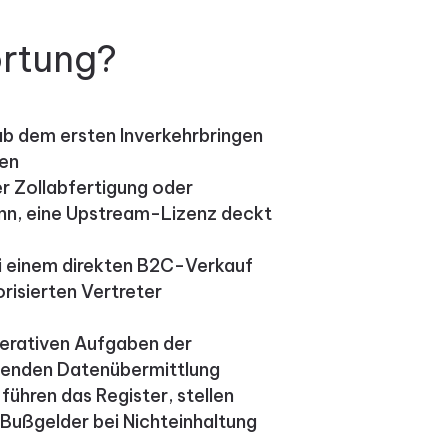
ortung?
ab dem ersten Inverkehrbringen
gen
er Zollabfertigung oder
nn, eine Upstream-Lizenz deckt
i einem direkten B2C-Verkauf
orisierten Vertreter
perativen Aufgaben der
htenden Datenübermittlung
ühren das Register, stellen
 Bußgelder bei Nichteinhaltung