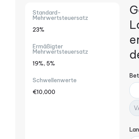
G
Standard-
Mehrwertsteuersatz
L
23%
e
Ermäßigter
d
Mehrwertsteuersatz
19%, 5%
Bet
Schwellenwerte
€10,000
La