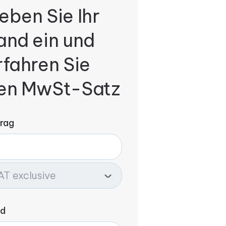
eben Sie Ihr
and ein und
rfahren Sie
en MwSt-Satz
rag
nd