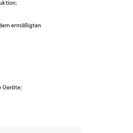
uktion;
n dem ermäßigten
e Geräte;