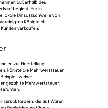
ernehmen außerhalb des
kauf beginnt. Für in
ne lokale Umsatzschwelle von
 Vereinigten Königreich
e Kunden verkaufen.
er
nnien zur Herstellung
den, könnte die Mehrwertsteuer
Beispielsweise:
mer gezahlte Mehrwertsteuer;
eferanten.
r zurückfordern, die auf Waren
rer Registrierung für die