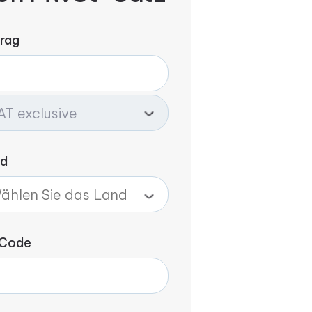
rag
nd
 Code