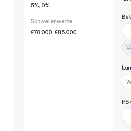
5%, 0%
Bet
Schwellenwerte
£70.000, £85.000
La
HS