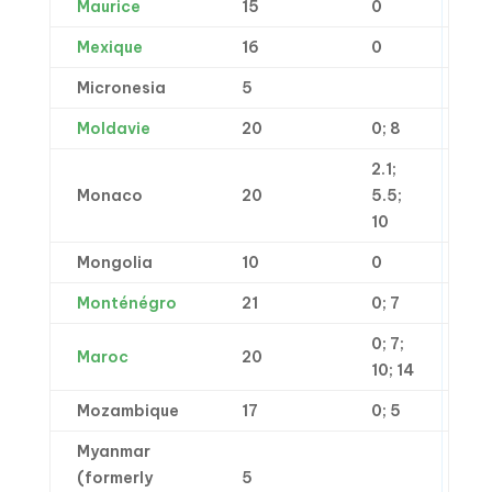
Maurice
15
0
Mexique
16
0
Micronesia
5
Moldavie
20
0; 8
2.1;
Monaco
20
5.5;
10
Mongolia
10
0
Monténégro
21
0; 7
0; 7;
Maroc
20
10; 14
Mozambique
17
0; 5
Myanmar
(formerly
5