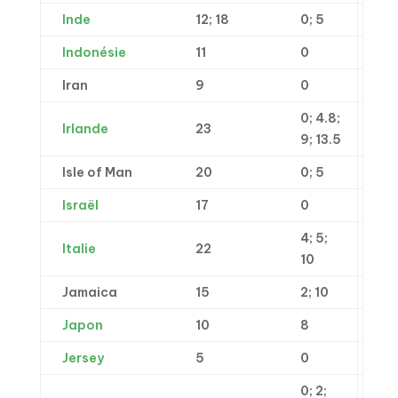
Inde
12; 18
0; 5
Indonésie
11
0
Iran
9
0
0; 4.8;
Irlande
23
9; 13.5
Isle of Man
20
0; 5
Israël
17
0
4; 5;
Italie
22
10
Jamaica
15
2; 10
Japon
10
8
Jersey
5
0
0; 2;