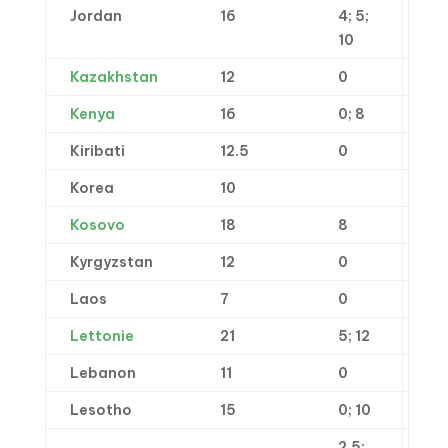
Jordan
16
4; 5;
10
Kazakhstan
12
0
Kenya
16
0; 8
Kiribati
12.5
0
Korea
10
Kosovo
18
8
Kyrgyzstan
12
0
Laos
7
0
Lettonie
21
5; 12
Lebanon
11
0
Lesotho
15
0; 10
2.5;