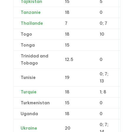
Tajikistan
15
5
Tanzanie
18
0
Thaïlande
7
0; 7
Togo
18
10
Tonga
15
Trinidad and
12.5
0
Tobago
0; 7;
Tunisie
19
13
Turquie
18
1; 8
Turkmenistan
15
0
Uganda
18
0
0; 7;
Ukraine
20
14