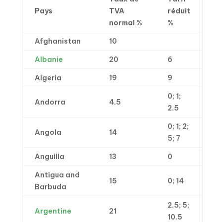
Pays
TVA
réduit
normal %
%
Afghanistan
10
Albanie
20
6
Algeria
19
9
0; 1;
Andorra
4.5
2.5
0; 1; 2;
Angola
14
5; 7
Anguilla
13
0
Antigua and
15
0; 14
Barbuda
2.5; 5;
Argentine
21
10.5