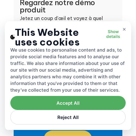
Regardez notre démo
produit
Jetez un coup d'œil et voyez à quel
point il est facile d'utiliser Lovat
×
This Website
Show
details
uses cookies
Regarder maintenant
We use cookies to personalise content and ads, to
provide social media features and to analyse our
traffic. We also share information about your use of
our site with our social media, advertising and
analytics partners who may combine it with other
S'abonner à la
information that you’ve provided to them or that
they’ve collected from your use of their services.
newsletter
Accept All
Inscrivez-vous pour recevoir les dernières
informations sur la TVA, les taxes
Reject All
et les factures électroniques